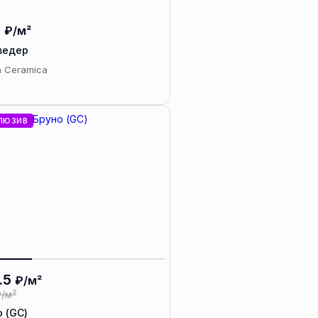
0
₽/м²
ведер
a Ceramica
ЛЮЗИВ
.5
₽/м²
/м²
 (GC)