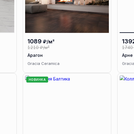
1089
139
₽/м²
1210
₽/м²
1740
Арагон
Арне
Gracia Ceramica
Graci
НОВИНКА