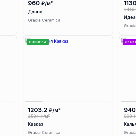
960
1130
₽/м²
1413
Донна
Идеа
Gracia Ceramica
Graci
НОВИНКА
ЭКСК
1203.2
940
₽/м²
1504
₽/м²
990
₽
Кавказ
Каль
Gracia Ceramica
Graci