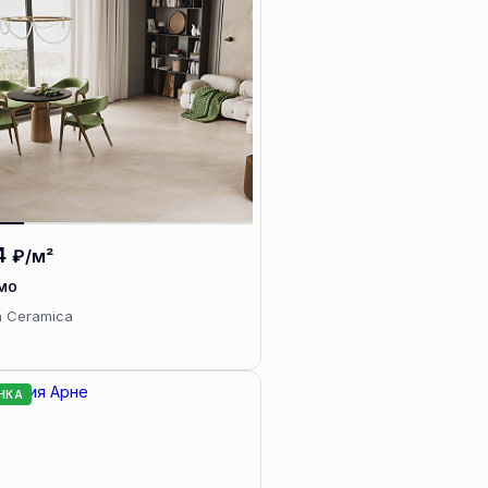
4
₽/м²
мо
a Ceramica
НКА