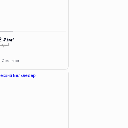
2
₽/м²
₽/м²
a Ceramica