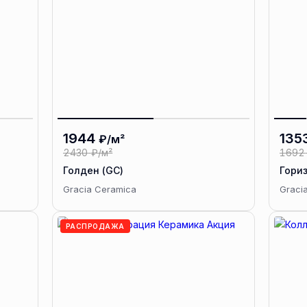
1944
135
₽/м²
2430
₽/м²
1692
Голден (GC)
Гори
Gracia Ceramica
Graci
РАСПРОДАЖА