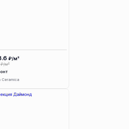
3.6
₽/м²
₽/м²
зонт
a Ceramica