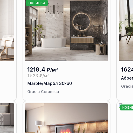
НОВИНКА
1218.4
162
₽/м²
1523
₽/м²
Абре
Marble/Марбл 30х60
Graci
Gracia Ceramica
НОВИ