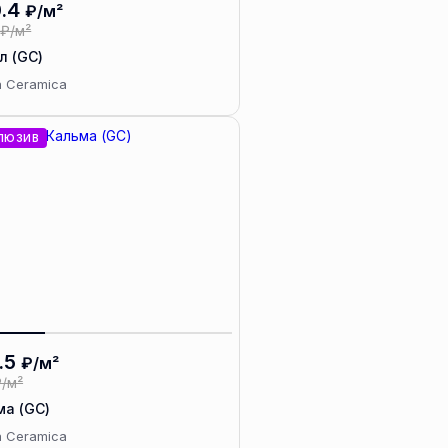
.4
₽/м²
₽/м²
л (GC)
a Ceramica
ЛЮЗИВ
.5
₽/м²
/м²
ма (GC)
a Ceramica