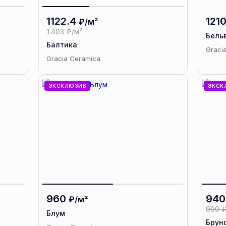
1122.4
121
₽/м²
1403
₽/м²
Бель
Балтика
Graci
Gracia Ceramica
ЭКСКЛЮЗИВ
ЭКСК
960
940
₽/м²
990
₽
Блум
Бруно