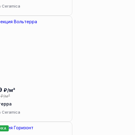
a Ceramica
9
₽/м²
₽/м²
терра
a Ceramica
НКА