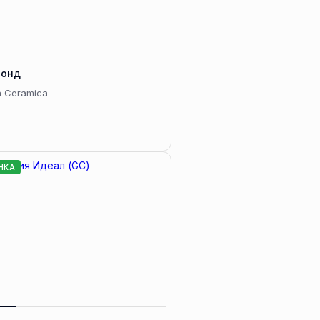
онд
a Ceramica
НКА