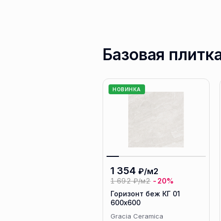
Базовая плитк
НОВИНКА
1 354
₽/м2
1 692
₽/м2
-20%
Горизонт беж КГ 01
600х600
Gracia Ceramica