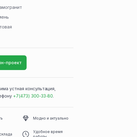
амогранит
мень
товая
йн-проект
има устная консультация,
лефону
+7(473) 300-33-80
.
ть
Модно и актуально
Удобное время
склада
работы