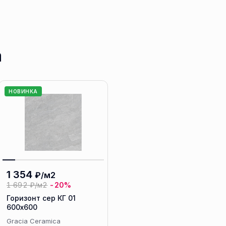
а
НОВИНКА
1 354
₽/м2
1 692
₽/м2
-20%
Горизонт сер КГ 01
600х600
Gracia Ceramica