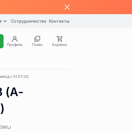
м
Сотрудничество
Контакты
Профиль
Показ
Корзина
вод с 01.07.22)
 (A-
)
096\J