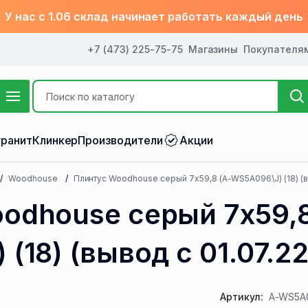
У нас с 1.06 склад начинает работать каждый день
+7 (473) 225-75-75
Магазины
Покупателя
ранит
Клинкер
Производители
Акции
Woodhouse
Плинтус Woodhouse серый 7x59,8 (A-WS5А096\J) (18) (вы
odhouse серый 7x59,8
(18) (вывод с 01.07.22
Артикул:
A-WS5A