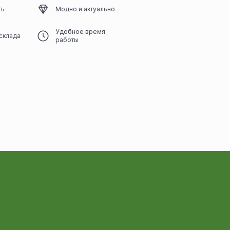
ть
Модно и актуально
Удобное время
склада
работы