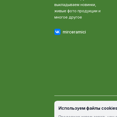
выкладываем новинки,
живые фото продукции и
многое другое
mirceramici
© Мир Керамики, 2009 — 2026
Используем файлы cookie
Пользовательское соглашение
П
Продолжая использовать наш с