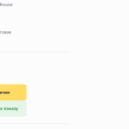
house
товая
личии
к показу