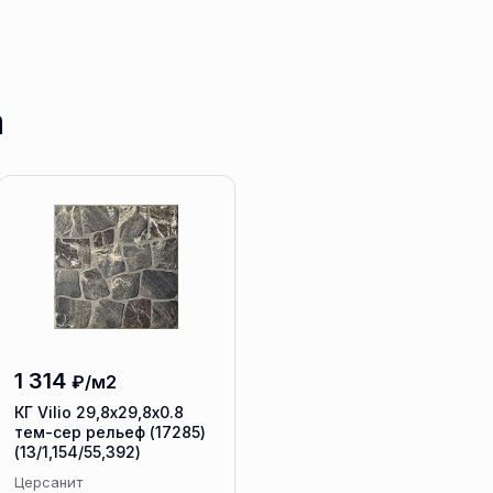
а
1 314
₽/м2
КГ Vilio 29,8х29,8x0.8
тем-сер рельеф (17285)
(13/1,154/55,392)
Церсанит