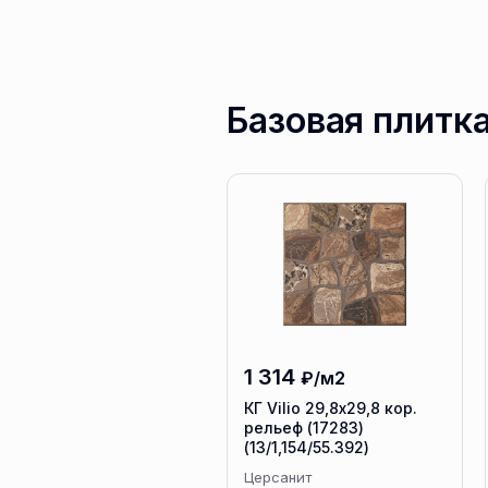
Базовая плитк
1 314
₽/м2
КГ Vilio 29,8x29,8 кор.
рельеф (17283)
(13/1,154/55.392)
Церсанит