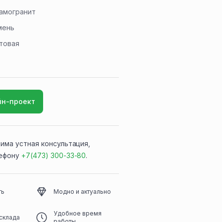
амогранит
мень
товая
йн-проект
има устная консультация,
лефону
+7(473) 300-33-80
.
ть
Модно и актуально
Удобное время
склада
работы