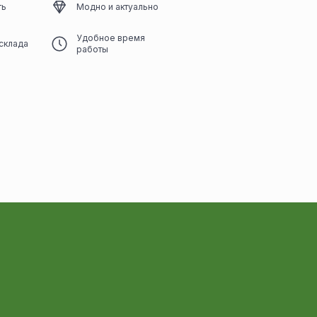
ть
Модно и актуально
Удобное время
склада
работы