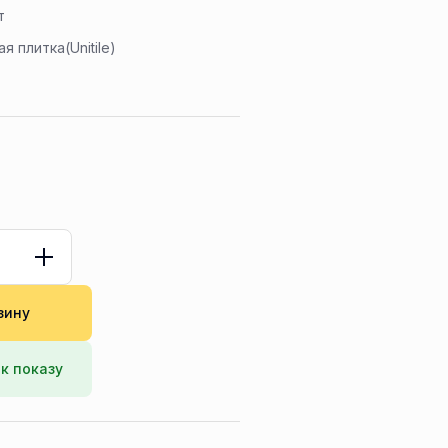
т
я плитка(Unitile)
зину
к показу