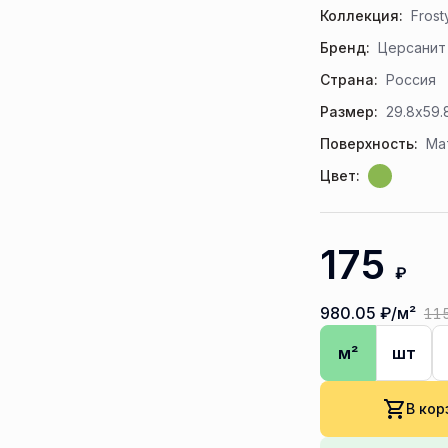
Коллекция:
Frost
Бренд:
Церсанит
Страна:
Россия
Размер:
29.8x59.
Поверхность:
Ма
Цвет:
175
₽
980.05
₽/м²
11
м²
шт
В кор