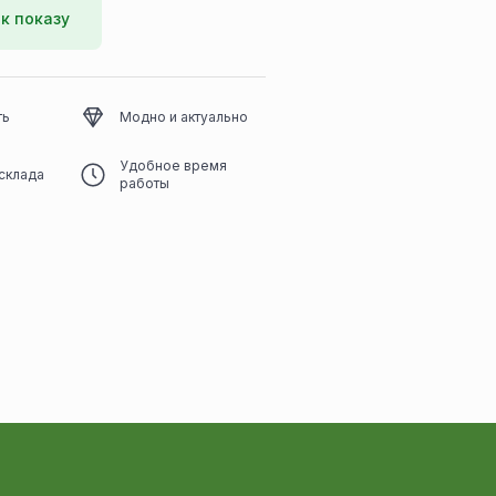
к показу
ть
Модно и актуально
Удобное время
склада
работы