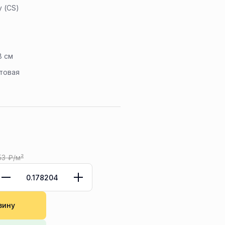
y (CS)
8 см
товая
53
₽/м²
зину