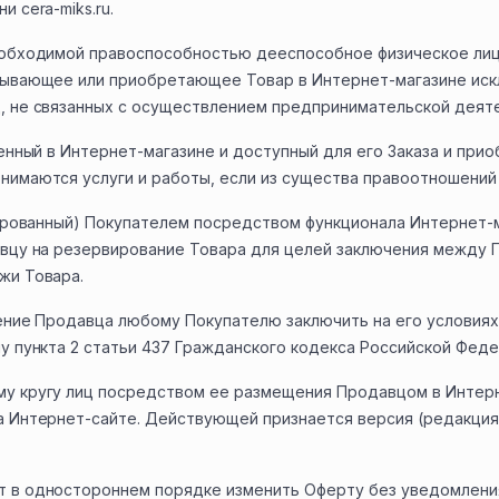
 cera-miks.ru.
необходимой правоспособностью дееспособное физическое ли
зывающее или приобретающее Товар в Интернет-магазине иск
, не связанных с осуществлением предпринимательской деят
щенный в Интернет-магазине и доступный для его Заказа и при
нимаются услуги и работы, если из существа правоотношений 
мированный) Покупателем посредством функционала Интернет-ма
авцу на резервирование Товара для целей заключения между
жи Товара.
жение Продавца любому Покупателю заключить на его условиях
у пункта 2 статьи 437 Гражданского кодекса Российской Феде
у кругу лиц посредством ее размещения Продавцом в Интерн
а Интернет-сайте. Действующей признается версия (редакци
т в одностороннем порядке изменить Оферту без уведомлени