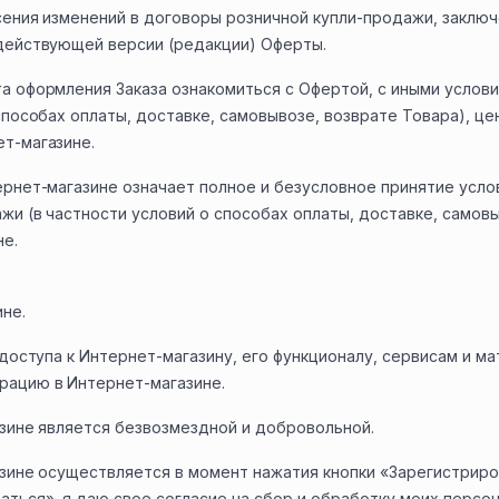
сения изменений в договоры розничной купли-продажи, закл
действующей версии (редакции) Оферты.
а оформления Заказа ознакомиться с Офертой, с иными услови
способах оплаты, доставке, самовывозе, возврате Товара), ц
т-магазине.
ернет-магазине означает полное и безусловное принятие усло
жи (в частности условий о способах оплаты, доставке, самовы
е.
ине.
 доступа к Интернет-магазину, его функционалу, сервисам и 
рацию в Интернет-магазине.
азине является безвозмездной и добровольной.
газине осуществляется в момент нажатия кнопки «Зарегистри
аться», я даю свое согласие на сбор и обработку моих персо