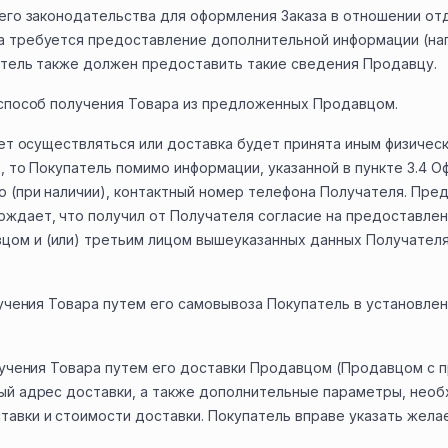
его законодательства для оформления Заказа в отношении отд
а требуется предоставление дополнительной информации (на
патель также должен предоставить такие сведения Продавцу.
 способ получения Товара из предложенных Продавцом.
дет осуществляться или доставка будет принята иным физичес
, то Покупатель помимо информации, указанной в пункте 3.4 
о (при наличии), контактный номер телефона Получателя. Пре
ждает, что получил от Получателя согласие на предоставлен
м и (или) третьим лицом вышеуказанных данных Получателя 
олучения Товара путем его самовывоза Покупатель в установл
олучения Товара путем его доставки Продавцом (Продавцом с 
ый адрес доставки, а также дополнительные параметры, нео
авки и стоимости доставки. Покупатель вправе указать жела