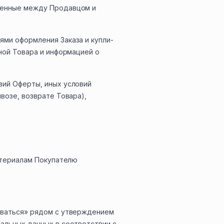
юченные между Продавцом и
ями оформления Заказа и купли-
еной Товара и информацией о
вий Оферты, иных условий
возе, возврате Товара),
материалам Покупателю
роваться» рядом с утверждением
нальных данных в соответствии с