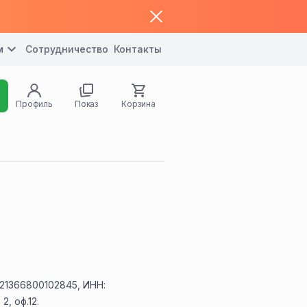
м
Сотрудничество
Контакты
Профиль
Показ
Корзина
21366800102845, ИНН:
, оф.12.