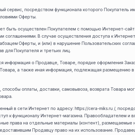
онный сервис, посредством функционала которого Покупатель 
словиями Оферты.
ет быть осуществлен Покупателем с помощью Интернет-сайта
 соглашениями. В случае осуществления доступа к Интернет
бзацем Оферты, и (или) в нарушение Пользовательских согла
в для Покупателя и третьих лиц.
я информация о Продавце, Товаре, порядке оформления Заказа
 Товара, а также иная информация, подлежащая размещению 
, способы оплаты, доставки, самовывоза, возврата Товара мог
овара.
щенный в сети Интернет по адресу: https://cera-miks.ru /, поср
туп к функционалу Интернет-магазина. Правообладателем и 
ные права на отдельные материалы (контент), размещаемые н
едоставившим Продавцу право на их использование. Продаве