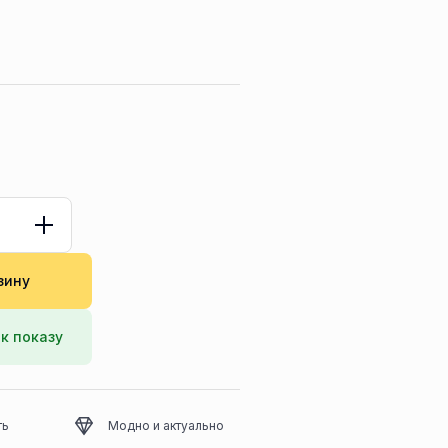
зину
к показу
ть
Модно и актуально