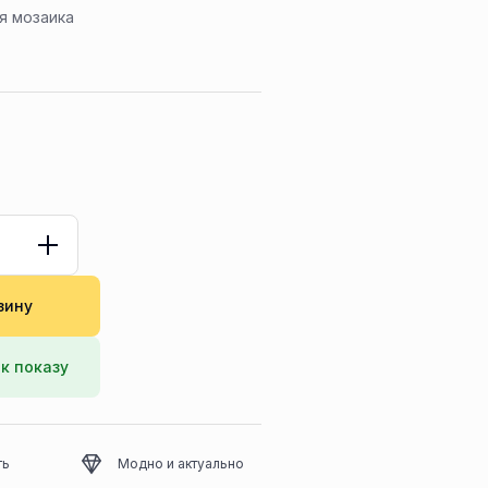
я мозаика
зину
к показу
ть
Модно и актуально