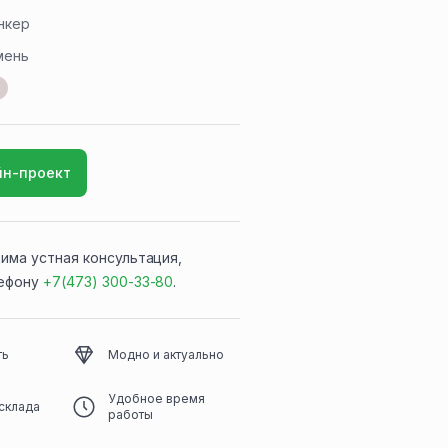
нкер
мень
йн-проект
има устная консультация,
лефону
+7(473) 300-33-80
.
ть
Модно и актуально
Удобное время
склада
работы