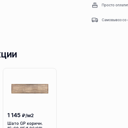
Просто оплати
Самовывоз со 
кции
1 145
₽/м2
Шато GP коричн.