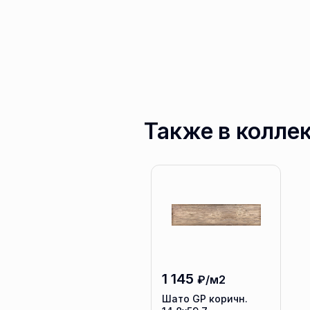
Также в колле
1 145
₽/м2
Шато GP коричн.