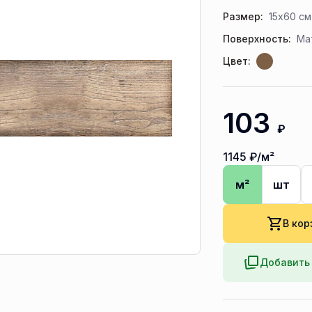
Размер:
15x60 см
Поверхность:
Ма
Цвет:
103
₽
1145
₽/м²
м²
шт
В кор
Добавить 