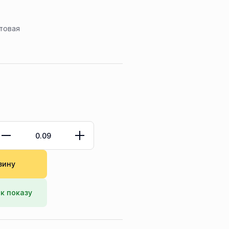
товая
зину
к показу