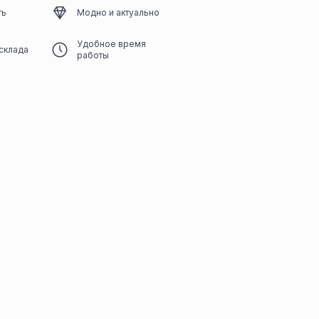
ть
Модно и актуально
Удобное время
склада
работы