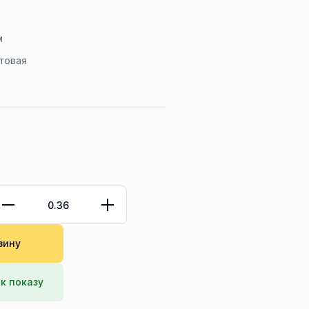
м
товая
зину
к показу