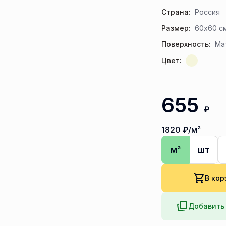
Страна:
Россия
Размер:
60x60 с
Поверхность:
Ма
Цвет:
655
₽
1820
₽/м²
м²
шт
В кор
Добавить 