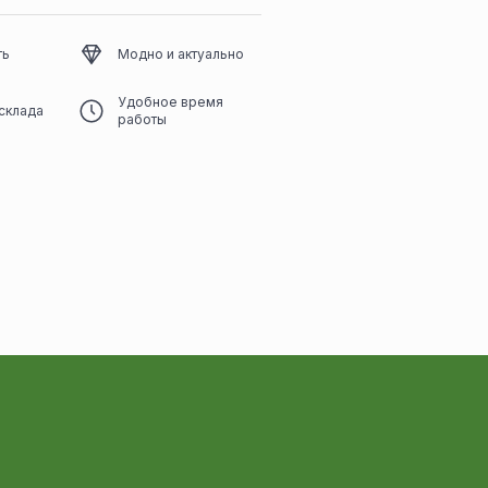
ть
Модно и актуально
Удобное время
склада
работы