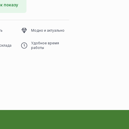
к показу
ть
Модно и актуально
Удобное время
склада
работы