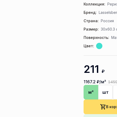
Коллекция:
Рери
Бренд:
Lasselsbe
Страна:
Россия
Размер:
30x60.3 
Поверхность:
Ма
Цвет:
211
₽
1167.2
₽/м²
145
м²
шт
В кор