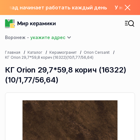
06 склад начинает работать каждый день
У нас с 1
Воронеж -
Главная
Каталог
Керамогранит
Orion Cersanit
КГ Orion 29,7*59,8 корич (16322)(10/1,77/56,64)
КГ Orion 29,7*59,8 корич (16322)
(10/1,77/56,64)