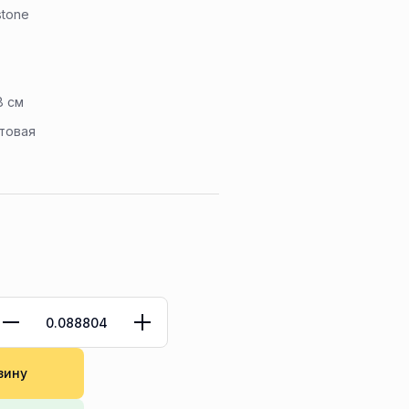
stone
8 см
товая
зину