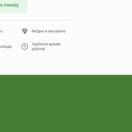
к показу
ть
Модно и актуально
Удобное время
склада
работы