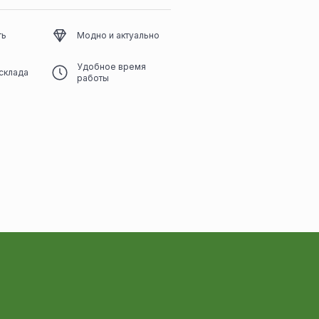
ть
Модно и актуально
Удобное время
склада
работы