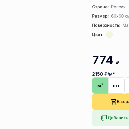
Страна:
Россия
Размер:
60x60 с
Поверхность:
Ма
Цвет:
774
₽
2150
₽/м²
м²
шт
В кор
Добавить 