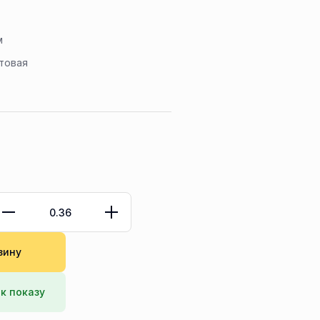
м
товая
зину
к показу