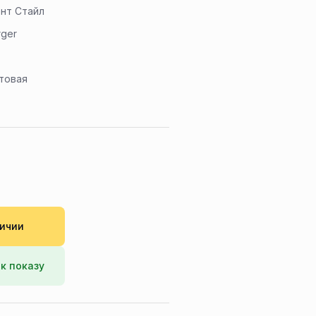
нт Стайл
rger
товая
личии
к показу