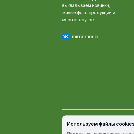
выкладываем новинки,
живые фото продукции и
многое другое
mirceramici
© Мир Керамики, 2009 — 2026
Используем файлы cookie
Пользовательское соглашение
П
Продолжая использовать наш с