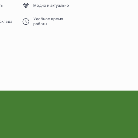
ть
Модно и актуально
Удобное время
склада
работы