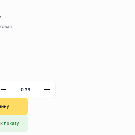
м
товая
зину
к показу