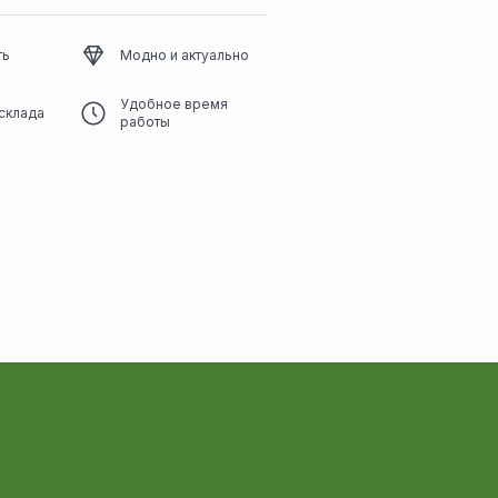
ть
Модно и актуально
Удобное время
склада
работы