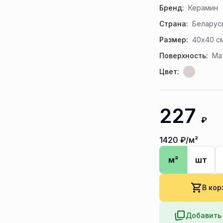
Бренд:
Керамин
Страна:
Беларус
Размер:
40x40 с
Поверхность:
Ма
Цвет:
227
₽
1420
₽/м²
м²
шт
В кор
Добавить 