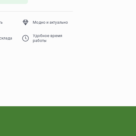
ть
Модно и актуально
Удобное время
склада
работы