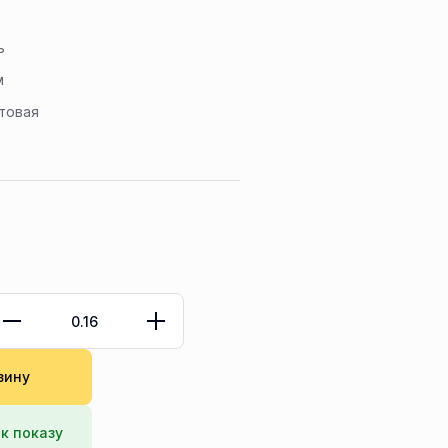
ь
м
товая
зину
к показу