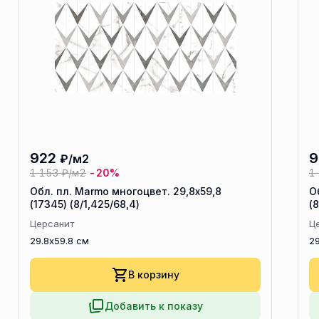
922
9
₽/м2
1 153
₽/м2
-20%
1
Обл. пл. Marmo многоцвет. 29,8х59,8
О
(17345) (8/1,425/68,4)
(8
Церсанит
Ц
29.8x59.8 см
29
В корзину
Добавить к показу