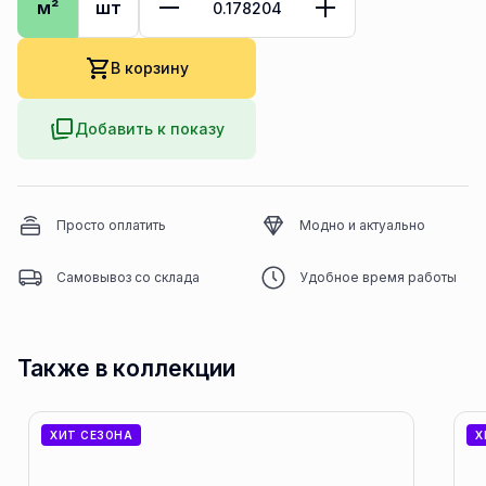
м²
шт
В корзину
Добавить к показу
Просто оплатить
Модно и актуально
Самовывоз со склада
Удобное время работы
Также в коллекции
ХИТ СЕЗОНА
Х