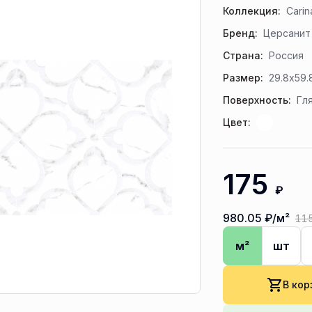
Коллекция:
Carin
Бренд:
Церсанит
Страна:
Россия
Размер:
29.8x59.
Поверхность:
Гл
Цвет:
175
₽
980.05
₽/м²
11
м²
шт
В кор