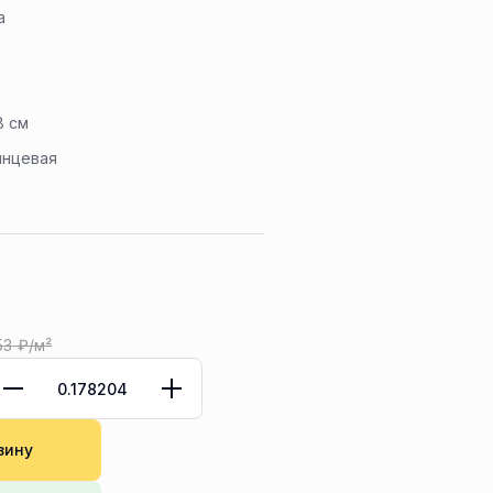
a
8 см
янцевая
53
₽/м²
зину