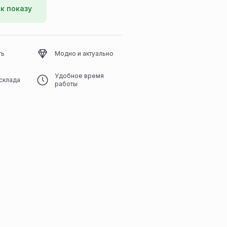
к показу
ть
Модно и актуально
Удобное время
склада
работы